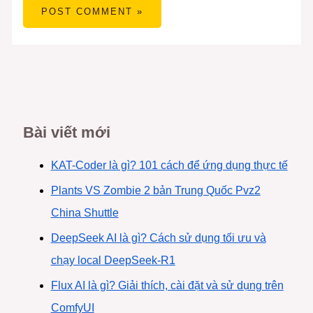
Bài viết mới
KAT-Coder là gì? 101 cách để ứng dụng thực tế
Plants VS Zombie 2 bản Trung Quốc Pvz2
China Shuttle
DeepSeek AI là gì? Cách sử dụng tối ưu và
chạy local DeepSeek-R1
Flux AI là gì? Giải thích, cài đặt và sử dụng trên
ComfyUI