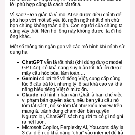
lời phù hợp cũng là cách rất tốt á.
Vì sao? Đơn giản là vì mỗi AI sẽ được điều chỉnh để
phù hợp với một số yếu tố, ngôn ngữ nhất định chứ
bọn chúng không toàn diện. Con người của chúng ta
cũng vậy thôi. Nên hỏi ông này không được, ta đi hỏi
ông khác.
Một số thông tin ngắn gọn về các mô hình khi mình sử
dụng ha:
ChatGPT
vẫn là tốt nhất (khi dùng được model
GPT-4o), có khả năng suy luận tốt, trả lời được
mấy câu hóc búa, làm toán,…
Gemini
có lợi thế về tiếng Việt, cung cấp cùng
lúc 3 câu trả lời, nhưng tỷ lệ sai khá cao và khả
năng hiểu tiếng Việt ở mức ổn.
Claude
mô hình nhân văn 🙂rất là hạn chế việc
vi phạm bản quyền sách, nếu bạn yêu cầu nó
tóm tắt sách, nó sẽ tóm tắt như kiểu review trên
mạng á, tránh đụng chạm đến bản quyền.
Ngược lại, ChatGPT sách người ta có gì nó ghi
ra hết luôn.
Microsoft Copilot, Perplexity AI, You.com: đây là
3 đại diện có khả năng “chui” vào internet để trả