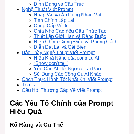
Định Dạng và Cấu Trúc
Nghệ Thuật Viết Prompt
Nhập Vai và Áp Dụng Nhân Vật
Tinh Chỉnh Lặp Lại
Cung Cấp Ví Dụ
Chia Nhỏ Các Yêu Cầu Phức Tạp
Thiết Lập Giới Hạn và Ràng Buộc
Điều Chỉnh Giọng Điệu và Phong Cách
Diễn Đạt Lại và Cải Biên
Bậc Thầy Nghệ Thuật Viết Prompt
Hiểu Khả Năng của công cụ AI
“Show don’t tell”
Yêu Cầu AI Hỏi Ngược Lại Bạn
Sử Dụng Các Công Cụ AI Khác
Cách Thực Hành Tốt Nhất Khi Viết Prompt
Tóm lại
Câu Hỏi Thường Gặp Về Viết Prompt
Các Yếu Tố Chính của Prompt
Hiệu Quả
Rõ Ràng và Cụ Thể