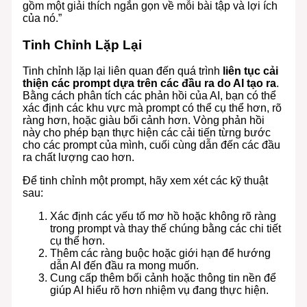
gồm một giải thích ngắn gọn về mỗi bài tập và lợi ích
của nó.”
Tinh Chỉnh Lặp Lại
Tinh chỉnh lặp lại liên quan đến quá trình
liên tục cải
thiện các prompt dựa trên các đầu ra do AI tạo ra
.
Bằng cách phân tích các phản hồi của AI, bạn có thể
xác định các khu vực mà prompt có thể cụ thể hơn, rõ
ràng hơn, hoặc giàu bối cảnh hơn. Vòng phản hồi
này cho phép bạn thực hiện các cải tiến từng bước
cho các prompt của mình, cuối cùng dẫn đến các đầu
ra chất lượng cao hơn.
Để tinh chỉnh một prompt, hãy xem xét các kỹ thuật
sau:
Xác định các yếu tố mơ hồ hoặc không rõ ràng
trong prompt và thay thế chúng bằng các chi tiết
cụ thể hơn.
Thêm các ràng buộc hoặc giới hạn để hướng
dẫn AI đến đầu ra mong muốn.
Cung cấp thêm bối cảnh hoặc thông tin nền để
giúp AI hiểu rõ hơn nhiệm vụ đang thực hiện.