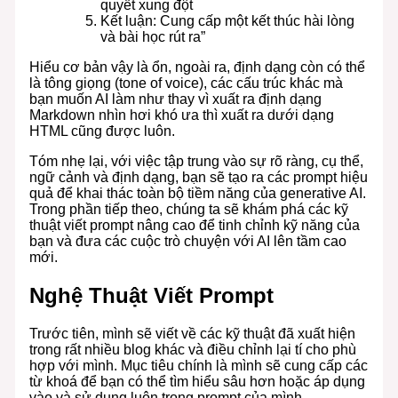
quyết xung đột
Kết luận: Cung cấp một kết thúc hài lòng
và bài học rút ra”
Hiểu cơ bản vậy là ổn, ngoài ra, định dạng còn có thể
là tông giọng (tone of voice), các cấu trúc khác mà
bạn muốn AI làm như thay vì xuất ra định dạng
Markdown nhìn hơi khó ưa thì xuất ra dưới dạng
HTML cũng được luôn.
Tóm nhẹ lại, với việc tập trung vào sự rõ ràng, cụ thể,
ngữ cảnh và định dạng, bạn sẽ tạo ra các prompt hiệu
quả để khai thác toàn bộ tiềm năng của generative AI.
Trong phần tiếp theo, chúng ta sẽ khám phá các kỹ
thuật viết prompt nâng cao để tinh chỉnh kỹ năng của
bạn và đưa các cuộc trò chuyện với AI lên tầm cao
mới.
Nghệ Thuật Viết Prompt
Trước tiên, mình sẽ viết về các kỹ thuật đã xuất hiện
trong rất nhiều blog khác và điều chỉnh lại tí cho phù
hợp với mình. Mục tiêu chính là mình sẽ cung cấp các
từ khoá để bạn có thể tìm hiểu sâu hơn hoặc áp dụng
vào và sử dụng luôn trong prompt của mình.