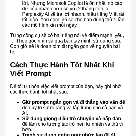
lời. Nhưng Microsoft Copilot là ổn nhất, nó cào
dữ liệu nhanh hơn so với 2 thằng còn lại.
Perplexity AI sẽ trả lời nhanh, hiểu tiếng Việt rất
tốt luôn. You.com, nó sẽ cho bạn dùng thử 5 lần
các mô hình xịn mỗi ngày.
Từng công cụ sẽ có bài riêng nói về điểm mạnh, yếu,
… Theo góc nhìn và qua bàn tay mình sử dụng sau.
Còn giờ sẽ là đoạn tóm tắt ngắn gọn về nguyên bài
he.
Cách Thực Hành Tốt Nhất Khi
Viết Prompt
Để tối ưu hóa việc viết prompt của bạn, hãy ghi nhớ
các thực hành tốt nhất sau:
Giữ prompt ngắn gọn và đi thẳng vào vấn đề
để duy trì sự rõ ràng và tập trung cho cả bạn và
AI.
Sử dụng giọng điệu trò chuyện và hấp dẫn
để làm cho tương tác trở nên tự nhiên và thú vị
hơn.
Tránh sử dụng ngôn ngữ phức tạp
để AI