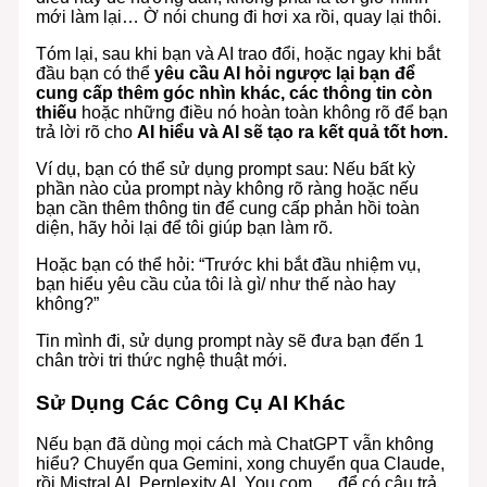
mới làm lại… Ờ nói chung đi hơi xa rồi, quay lại thôi.
Tóm lại, sau khi bạn và AI trao đổi, hoặc ngay khi bắt
đầu bạn có thể
yêu cầu AI hỏi ngược lại bạn để
cung cấp thêm góc nhìn khác, các thông tin còn
thiếu
hoặc những điều nó hoàn toàn không rõ để bạn
trả lời rõ cho
AI hiểu và AI sẽ tạo ra kết quả tốt hơn.
Ví dụ, bạn có thể sử dụng prompt sau: Nếu bất kỳ
phần nào của prompt này không rõ ràng hoặc nếu
bạn cần thêm thông tin để cung cấp phản hồi toàn
diện, hãy hỏi lại để tôi giúp bạn làm rõ.
Hoặc bạn có thể hỏi: “Trước khi bắt đầu nhiệm vụ,
bạn hiểu yêu cầu của tôi là gì/ như thế nào hay
không?”
Tin mình đi, sử dụng prompt này sẽ đưa bạn đến 1
chân trời tri thức nghệ thuật mới.
Sử Dụng Các Công Cụ AI Khác
Nếu bạn đã dùng mọi cách mà ChatGPT vẫn không
hiểu? Chuyển qua Gemini, xong chuyển qua Claude,
rồi Mistral AI, Perplexity AI, You.com…. để có câu trả