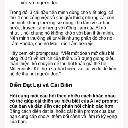
xúc với người đọc.
Trong đó, 3 cái đầu tiên mình dùng cho viết blog, cái
thứ 4 cho công việc và các giải thích; những cái còn
lại mình không thường sử dụng cho lắm vì sự hài
hước, truyện cảm hứng với đồng cảm của AI nó
như… nói chung nó không khớp với bản thân mình.
Nên mình thường sẽ tự viết nhưng phần đó cho nó
Lâm Panda, cho nó Mai Trúc Lâm hơn 😀
Hãy xem xét prompt sau: “Viết một đoạn mở đầu bài
blog 200 từ về lợi ích của thiền. Sử dụng giọng điệu
thân thiện, trò chuyện để thu hút khán giả thế hệ
Millennials. Kết hợp sự hài hước và các ví dụ dễ liên
hệ để thu hút người đọc.”
Diễn Đạt Lại và Cải Biên
Hỏi cùng một câu hỏi theo nhiều cách khác nhau
có thể giúp cải thiện sự hiểu biết của AI về prompt
của bạn và dẫn đến các phản hồi chính xác hơn
.
Bằng cách diễn đạt lại hoặc cải biên prompt của bạn,
bạn cung cấp cho AI thêm bối cảnh và làm rõ kỳ vọng
của bạn.