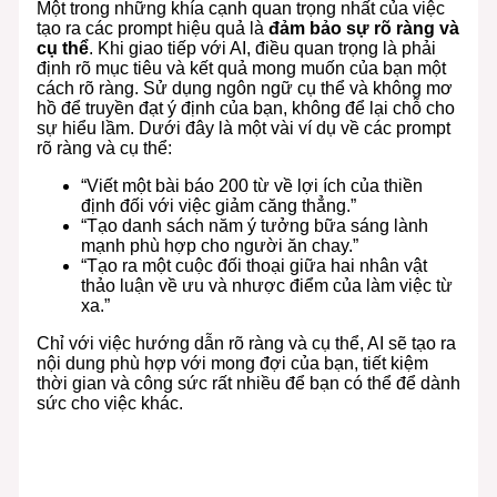
Một trong những khía cạnh quan trọng nhất của việc
tạo ra các prompt hiệu quả là
đảm bảo sự rõ ràng và
cụ thể
. Khi giao tiếp với AI, điều quan trọng là phải
định rõ mục tiêu và kết quả mong muốn của bạn một
cách rõ ràng. Sử dụng ngôn ngữ cụ thể và không mơ
hồ để truyền đạt ý định của bạn, không để lại chỗ cho
sự hiểu lầm. Dưới đây là một vài ví dụ về các prompt
rõ ràng và cụ thể:
“Viết một bài báo 200 từ về lợi ích của thiền
định đối với việc giảm căng thẳng.”
“Tạo danh sách năm ý tưởng bữa sáng lành
mạnh phù hợp cho người ăn chay.”
“Tạo ra một cuộc đối thoại giữa hai nhân vật
thảo luận về ưu và nhược điểm của làm việc từ
xa.”
Chỉ với việc hướng dẫn rõ ràng và cụ thể, AI sẽ tạo ra
nội dung phù hợp với mong đợi của bạn, tiết kiệm
thời gian và công sức rất nhiều để bạn có thể để dành
sức cho việc khác.