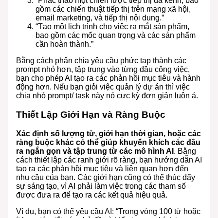
“Phác thảo một chiến lược tiếp thị đa kênh, bao
gồm các chiến thuật tiếp thị trên mạng xã hội,
email marketing, và tiếp thị nội dung.”
“Tạo một lịch trình cho việc ra mắt sản phẩm,
bao gồm các mốc quan trọng và các sản phẩm
cần hoàn thành.”
Bằng cách phân chia yêu cầu phức tạp thành các
prompt nhỏ hơn, tập trung vào từng đầu công việc,
bạn cho phép AI tạo ra các phản hồi mục tiêu và hành
động hơn. Nếu bạn giỏi việc quản lý dự án thì việc
chia nhỏ prompt/ task này nó cực kỳ đơn giản luôn á.
Thiết Lập Giới Hạn và Ràng Buộc
Xác định số lượng từ, giới hạn thời gian, hoặc các
ràng buộc khác có thể giúp khuyến khích các đầu
ra ngắn gọn và tập trung từ các mô hình AI
. Bằng
cách thiết lập các ranh giới rõ ràng, bạn hướng dẫn AI
tạo ra các phản hồi mục tiêu và liên quan hơn đến
nhu cầu của bạn. Các giới hạn cũng có thể thúc đẩy
sự sáng tạo, vì AI phải làm việc trong các tham số
được đưa ra để tạo ra các kết quả hiệu quả.
Ví dụ, bạn có thể yêu cầu AI: “Trong vòng 100 từ hoặc