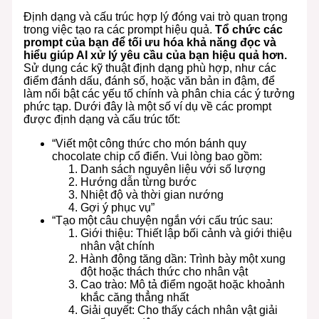
Định dạng và cấu trúc hợp lý đóng vai trò quan trọng
trong việc tạo ra các prompt hiệu quả.
Tổ chức các
prompt của bạn để tối ưu hóa khả năng đọc và
hiểu giúp AI xử lý yêu cầu của bạn hiệu quả hơn.
Sử dụng các kỹ thuật định dạng phù hợp, như các
điểm đánh dấu, đánh số, hoặc văn bản in đậm, để
làm nổi bật các yếu tố chính và phân chia các ý tưởng
phức tạp. Dưới đây là một số ví dụ về các prompt
được định dạng và cấu trúc tốt:
“Viết một công thức cho món bánh quy
chocolate chip cổ điển. Vui lòng bao gồm:
Danh sách nguyên liệu với số lượng
Hướng dẫn từng bước
Nhiệt độ và thời gian nướng
Gợi ý phục vụ”
“Tạo một câu chuyện ngắn với cấu trúc sau:
Giới thiệu: Thiết lập bối cảnh và giới thiệu
nhân vật chính
Hành động tăng dần: Trình bày một xung
đột hoặc thách thức cho nhân vật
Cao trào: Mô tả điểm ngoặt hoặc khoảnh
khắc căng thẳng nhất
Giải quyết: Cho thấy cách nhân vật giải