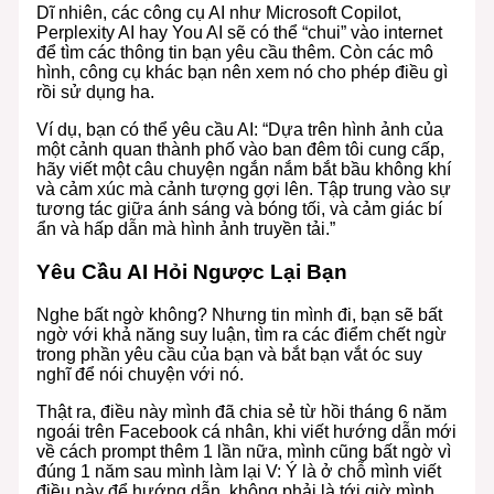
Dĩ nhiên, các công cụ AI như Microsoft Copilot,
Perplexity AI hay You AI sẽ có thể “chui” vào internet
để tìm các thông tin bạn yêu cầu thêm. Còn các mô
hình, công cụ khác bạn nên xem nó cho phép điều gì
rồi sử dụng ha.
Ví dụ, bạn có thể yêu cầu AI: “Dựa trên hình ảnh của
một cảnh quan thành phố vào ban đêm tôi cung cấp,
hãy viết một câu chuyện ngắn nắm bắt bầu không khí
và cảm xúc mà cảnh tượng gợi lên. Tập trung vào sự
tương tác giữa ánh sáng và bóng tối, và cảm giác bí
ẩn và hấp dẫn mà hình ảnh truyền tải.”
Yêu Cầu AI Hỏi Ngược Lại Bạn
Nghe bất ngờ không? Nhưng tin mình đi, bạn sẽ bất
ngờ với khả năng suy luận, tìm ra các điểm chết ngừ
trong phần yêu cầu của bạn và bắt bạn vắt óc suy
nghĩ để nói chuyện với nó.
Thật ra, điều này mình đã chia sẻ từ hồi tháng 6 năm
ngoái trên Facebook cá nhân, khi viết hướng dẫn mới
về cách prompt thêm 1 lần nữa, mình cũng bất ngờ vì
đúng 1 năm sau mình làm lại V: Ý là ở chỗ mình viết
điều này để hướng dẫn, không phải là tới giờ mình