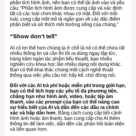
phân tích hình ảnh, nên bạn có thể tải ảnh vào và yêu
cầu: “Phân tích hình ảnh được cung cấp và xác định
tất cả các loài chim khác nhau có mặt. Đối với mỗi
loài, cung cấp một mô tả ngắn gọn về các đặc điểm
phân biệt và sở thích môi trường sống của chúng.”
“Show don’t tell”
AI có lợi thế hơn chúng ta ở chỗ là nó có thể chứa rất
nhiều thông tin và cần thì lôi ra dùng ngay lập tức,
hàng trăm ngàn tác phẩm tiểu thuyết, bao nhiêu
nghiên cứu khoa học lẫn nhiều dạng nội dung khác.
Bạn có thể khai thác chúng một cách nghệ thuật
thông qua việc yêu cầu nó: hãy kể, chứ đừng nói.
Đối với các AI trả phí hoặc miễn phí trong giới hạn,
bạn có thể tích hợp các yếu tố đa phương tiện,
chẳng hạn như hình ảnh, video, hoặc tệp âm
thanh, vào các prompt của bạn có thể nâng cao
sự hiểu biết của AI và dẫn đến các đầu ra chính
xác và hấp dẫn hơn
. Bằng cách cung cấp bối cảnh
hình ảnh hoặc âm thanh, bạn cung cấp cho AI thêm
thông tin để làm việc, dẫn đến các phản hồi toàn diện
và liên quan hơn.