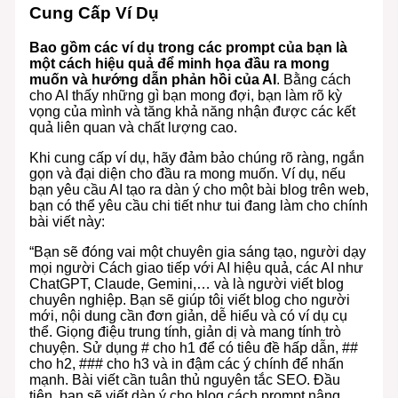
Cung Cấp Ví Dụ
Bao gồm các ví dụ trong các prompt của bạn là
một cách hiệu quả để minh họa đầu ra mong
muốn và hướng dẫn phản hồi của AI
. Bằng cách
cho AI thấy những gì bạn mong đợi, bạn làm rõ kỳ
vọng của mình và tăng khả năng nhận được các kết
quả liên quan và chất lượng cao.
Khi cung cấp ví dụ, hãy đảm bảo chúng rõ ràng, ngắn
gọn và đại diện cho đầu ra mong muốn. Ví dụ, nếu
bạn yêu cầu AI tạo ra dàn ý cho một bài blog trên web,
bạn có thể yêu cầu chi tiết như tui đang làm cho chính
bài viết này:
“Bạn sẽ đóng vai một chuyên gia sáng tạo, người dạy
mọi người Cách giao tiếp với AI hiệu quả, các AI như
ChatGPT, Claude, Gemini,… và là người viết blog
chuyên nghiệp. Bạn sẽ giúp tôi viết blog cho người
mới, nội dung cần đơn giản, dễ hiểu và có ví dụ cụ
thể. Giọng điệu trung tính, giản dị và mang tính trò
chuyện. Sử dụng # cho h1 để có tiêu đề hấp dẫn, ##
cho h2, ### cho h3 và in đậm các ý chính để nhấn
mạnh. Bài viết cần tuân thủ nguyên tắc SEO. Đầu
tiên, bạn sẽ viết dàn ý cho blog cách prompt nâng