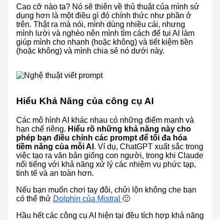
Cao cỡ nào ta? Nó sẽ thiên về thủ thuật của mình sử
dụng hơn là một điều gì đó chính thức như phần ở
trên. Thật ra mà nói, mình dùng nhiều cái, nhưng
mình lười và nghèo nên mình tìm cách để tụi AI làm
giúp mình cho nhanh (hoặc không) và tiết kiệm tiền
(hoặc không) và mình chia sẻ nó dưới này.
Hiểu Khả Năng của công cụ AI
Các mô hình AI khác nhau có những điểm mạnh và
hạn chế riêng.
Hiểu rõ những khả năng này cho
phép bạn điều chỉnh các prompt để tối đa hóa
tiềm năng của mỗi AI
. Ví dụ, ChatGPT xuất sắc trong
việc tạo ra văn bản giống con người, trong khi Claude
nổi tiếng với khả năng xử lý các nhiệm vụ phức tạp,
tinh tế và an toàn hơn.
Nếu bạn muốn chơi tay đôi, chửi lộn không che bạn
có thể thử
Dolphin của Mistral
🙂
Hầu hết các công cụ AI hiện tại đều tích hợp khả năng