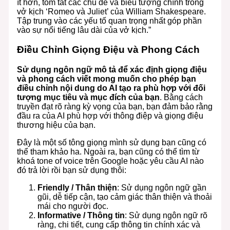
ít hơn, tóm tắt các chủ đề và biểu tượng chính trong
vở kịch ‘Romeo và Juliet’ của William Shakespeare.
Tập trung vào các yếu tố quan trọng nhất góp phần
vào sự nổi tiếng lâu dài của vở kịch.”
Điều Chỉnh Giọng Điệu và Phong Cách
Sử dụng ngôn ngữ mô tả để xác định giọng điệu
và phong cách viết mong muốn cho phép bạn
điều chỉnh nội dung do AI tạo ra phù hợp với đối
tượng mục tiêu và mục đích của bạn
. Bằng cách
truyền đạt rõ ràng kỳ vọng của bạn, bạn đảm bảo rằng
đầu ra của AI phù hợp với thông điệp và giọng điệu
thương hiệu của bạn.
Đây là một số tông giọng mình sử dụng bạn cũng có
thể tham khảo ha. Ngoài ra, bạn cũng có thể tìm từ
khoá tone of voice trên Google hoặc yêu cầu AI nào
đó trả lời rồi bạn sử dụng thôi:
Friendly / Thân thiện
: Sử dụng ngôn ngữ gần
gũi, dễ tiếp cận, tạo cảm giác thân thiện và thoải
mái cho người đọc.
Informative / Thông tin
: Sử dụng ngôn ngữ rõ
ràng, chi tiết, cung cấp thông tin chính xác và