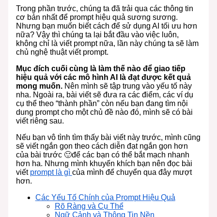
Trong phần trước, chúng ta đã trải qua các thông tin
cơ bản nhất để prompt hiệu quả sương sương.
Nhưng bạn muốn biết cách để sử dụng AI tối ưu hơn
nữa? Vậy thì chúng ta lại bắt đầu vào việc luôn,
không chỉ là viết prompt nữa, lần này chúng ta sẽ làm
chủ nghệ thuật viết prompt.
Mục đích cuối cùng là làm thế nào để giao tiếp
hiệu quả với các mô hình AI là đạt được kết quả
mong muốn.
Nên mình sẽ tập trung vào yếu tố này
nha. Ngoài ra, bài viết sẽ đưa ra các điểm, các ví dụ
cụ thể theo “thành phần” còn nếu bạn đang tìm nội
dung prompt cho một chủ đề nào đó, mình sẽ có bài
viết riêng sau.
Nếu bạn vô tình tìm thấy bài viết này trước, mình cũng
sẽ viết ngắn gọn theo cách diễn đạt ngắn gọn hơn
của bài trước 🙂để các bạn có thể bắt mạch nhanh
hơn ha. Nhưng mình khuyến khích bạn nên đọc bài
viết
prompt là gì
của mình để chuyển qua đây mượt
hơn.
Các Yếu Tố Chính của Prompt Hiệu Quả
Rõ Ràng và Cụ Thể
Ngữ Cảnh và Thông Tin Nền