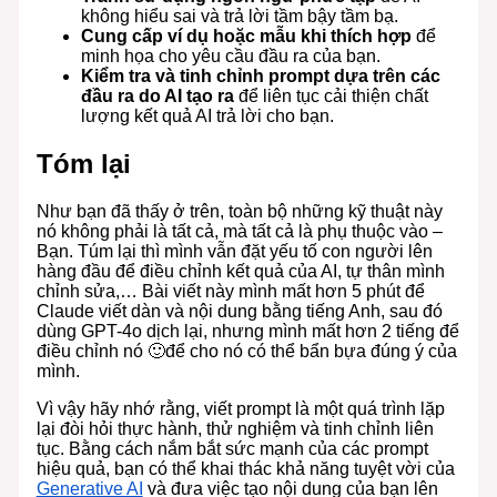
không hiểu sai và trả lời tầm bậy tầm bạ.
Cung cấp ví dụ hoặc mẫu khi thích hợp
để
minh họa cho yêu cầu đầu ra của bạn.
Kiểm tra và tinh chỉnh prompt dựa trên các
đầu ra do AI tạo ra
để liên tục cải thiện chất
lượng kết quả AI trả lời cho bạn.
Tóm lại
Như bạn đã thấy ở trên, toàn bộ những kỹ thuật này
nó không phải là tất cả, mà tất cả là phụ thuộc vào –
Bạn. Túm lại thì mình vẫn đặt yếu tố con người lên
hàng đầu để điều chỉnh kết quả của AI, tự thân mình
chỉnh sửa,… Bài viết này mình mất hơn 5 phút để
Claude viết dàn và nội dung bằng tiếng Anh, sau đó
dùng GPT-4o dịch lại, nhưng mình mất hơn 2 tiếng để
điều chỉnh nó 🙂để cho nó có thể bẩn bựa đúng ý của
mình.
Vì vậy hãy nhớ rằng, viết prompt là một quá trình lặp
lại đòi hỏi thực hành, thử nghiệm và tinh chỉnh liên
tục. Bằng cách nắm bắt sức mạnh của các prompt
hiệu quả, bạn có thể khai thác khả năng tuyệt vời của
Generative AI
và đưa việc tạo nội dung của bạn lên