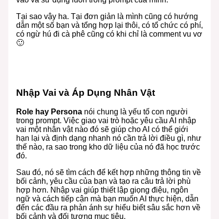
Tại sao vậy ha. Tại đơn giản là mình cũng có hướng
dẫn một số bạn và tổng hợp lại thôi, có tổ chức có phí,
có ngừ hú đi cà phê cũng có khi chỉ là comment vu vơ
🙂
Nhập Vai và Áp Dụng Nhân Vật
Role hay Persona
nói chung là yếu tố con người
trong prompt. Việc giao vai trò hoặc yêu cầu AI nhập
vai một nhân vật nào đó sẽ giúp cho AI có thể giới
hạn lại và định dạng nhanh nó cần trả lời điều gì, như
thế nào, ra sao trong kho dữ liệu của nó đã học trước
đó.
Sau đó, nó sẽ tìm cách để kết hợp những thông tin về
bối cảnh, yêu cầu của bạn và tạo ra câu trả lời phù
hợp hơn. Nhập vai giúp thiết lập giọng điệu, ngôn
ngữ và cách tiếp cận mà bạn muốn AI thực hiện, dẫn
đến các đầu ra phản ánh sự hiểu biết sâu sắc hơn về
bối cảnh và đối tượng mục tiêu.