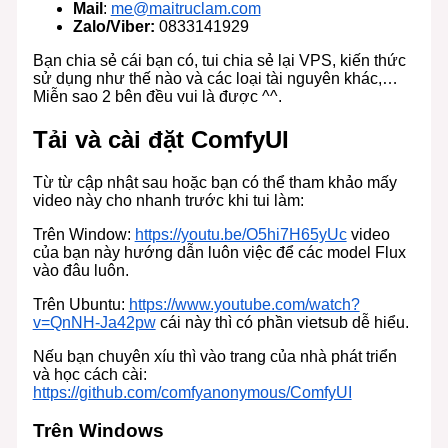
Mail
:
me@maitruclam.com
Zalo/Viber:
0833141929
Bạn chia sẻ cái bạn có, tui chia sẻ lại VPS, kiến thức
sử dụng như thế nào và các loại tài nguyên khác,…
Miễn sao 2 bên đều vui là được ^^.
Tải và cài đặt ComfyUI
Từ từ cập nhật sau hoặc bạn có thể tham khảo mấy
video này cho nhanh trước khi tui làm:
Trên Window:
https://youtu.be/O5hi7H65yUc
video
của bạn này hướng dẫn luôn việc để các model Flux
vào đâu luôn.
Trên Ubuntu:
https://www.youtube.com/watch?
v=QnNH-Ja42pw
cái này thì có phần vietsub dễ hiểu.
Nếu bạn chuyên xíu thì vào trang của nhà phát triển
và học cách cài:
https://github.com/comfyanonymous/ComfyUI
Trên Windows