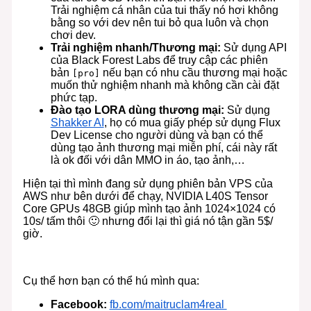
Trải nghiệm cá nhân của tui thấy nó hơi không
bằng so với dev nên tui bỏ qua luôn và chọn
chơi dev.
Trải nghiệm nhanh/Thương mại:
Sử dụng API
của Black Forest Labs để truy cập các phiên
bản
nếu bạn có nhu cầu thương mại hoặc
[pro]
muốn thử nghiệm nhanh mà không cần cài đặt
phức tạp.
Đào tạo LORA dùng thương mại:
Sử dụng
Shakker AI
, họ có mua giấy phép sử dụng Flux
Dev License​​​​‌‍​‍​‍‌‍‌​‍‌‍‍‌‌‍‌‌‍‍‌‌‍‍​‍​‍​‍‍​‍​‍‌​‌‍​‌‌‍‍‌‍‍‌‌‌​‌‍‌​‍‍‌‍‍‌‌‍​‍​‍​‍​​‍​‍‌‍‍​‌​‍‌‍‌‌‌‍‌‍​‍​‍​‍‍​‍​‍‌‍‍​‌‌​‌‌​‌​​‌​​‍‍​‍​‍‌‍​‍‌‍‌‍‌‍​​‍‍‌‍​‌‌‍‍‌​‍‌​‌‌​‌‌‌‌‍‌​‌‍‍‌‌‍​‍‌‍‍‌‌‍‍‌‌​‌‍‌‌‌‍‍‌‌​​‍‌‍‌‌‌‍‌​‌‍‍‌‌‌​​‍‌‍‌‌‍‌‍‌​‌‍‌‌​‌‌​​‌​‍‌‍‌‌‌​‌‍‌‌‌‍‍‌‌​‌‍​‌‌‌​‌‍‍‌‌‍‌‍‍​‍‌‍‍‌‌‍‌​​‌‌‍​‌‌‍‌‌​‌‌‌‍‌​‌‍‌‌‌‍‌​‌‍​‌‌‍​‍​‍‌‌‍‌​​‌‍​‌‌​​‌​‍‌​‌​​‌​​​​​‌​​‍‌‌‍​‍​‌‍​​​​​‍​‍‌‌‍‌‌‌‍​‍​​‍​‍​‌‍‌‌‌‍‌​‌‍‌‍‌‍​​​​‍‌​‍‌​‍‌​‍‌‌​‌‍‌‌​​‌‍‌‌​‌‌‍‌‍‌‍‌​‍‌‍‌​‍‌​​‌‍​‌‌‌​‌‍‍​​‌‌‍‌‍‌‍‍‌‌‍‌‌‌‍​‌‍‌​‌​​‍‌‌​‌‌‌​​‍‌‌‌‍‍‌‍‌‌‌‍‌​‍‌‌​​‌​‌​​‍‌‌​​‌​‌​​‍‌‌​​‍​​‍​​‍​​​​‌‌‌‍​‍​​‌‍‌‍​‌​​​​‍‌‍​‌​​​​​‌​‍‌‌​​‍​​‍​‍‌‌​‌‌‌​‌​​‍‍‌‍‌​​‌‌​‌‍‍‌‌‍‌‍‍‌​​‍‌‌​‌‌‌​​‍​​‌​‍‌‌​‌‌‌​‌​​‌‍​‍‌‍​‌‌​‌‍‌‌‌‌‌‌‌​‍‌‍​​‌‌‍‍​‌‌​‌‌​‌​​‌​​‍‌‌​​‌​​‌​‍‌‌​​‍‌​‌‍​‍‌‌​​‍‌​‌‍‌‍​‍‌‍‌‍‌‍​​‍‍‌‍​‌‌‍‍‌​‍‌‌​​‍‌​‌‍‌​‌‌​‌‌‌‌‍‌​‌‍‍‌‌‍​‍‌‍‌‍‍‌‌‍‌​​‌‌‍​‌‌‍‌‌​‌‌‌‍‌​‌‍‌‌‌‍‌​‌‍​‌‌‍​‍​‍‌‌‍‌​​‌‍​‌‌​​‌​‍‌​‌​​‌​​​​​‌​​‍‌‌‍​‍​‌‍​​​​​‍​‍‌‌‍‌‌‌‍​‍​​‍​‍​‌‍‌‌‌‍‌​‌‍‌‍‌‍​​​​‍‌​‍‌​‍‌​‍‌‍‌‌​‌‍‌‌​​‌‍‌‌​‌‌‍‌‍‌‍‌​‍‌‍‌​‍‌‍‌​​‌‍​‌‌‌​‌‍‍​​‌‌‍‌‍‌‍‍‌‌‍‌‌‌‍​‌‍‌​‌​​‍‌‌​‌‌‌​​‍‌‌‌‍‍‌‍‌‌‌‍‌​‍‌‌​​‌​‌​​‍‌‌​​‌​‌​​‍‌‌​​‍​​‍​​‍​​​​‌‌‌‍​‍​​‌‍‌‍​‌​​​​‍‌‍​‌​​​​​‌​‍‌‌​​‍​​‍​‍‌‌​‌‌‌​‌​​‍‍‌‍‌​​‌‌​‌‍‍‌‌‍‌‍‍‌​​‍‌‌​‌‌‌​​‍​​‌​‍‌‌​‌‌‌​‌​​‍​‍‌‌ cho người dùng và bạn có thể
dùng tạo ảnh thương mại miễn phí, cái này rất
là ok đối với dân MMO in áo, tạo ảnh,…
Hiện tại thì mình đang sử dụng phiên bản VPS của
AWS như bên dưới để chạy, NVIDIA L40S Tensor
Core GPUs 48GB giúp mình tạo ảnh 1024×1024 có
10s/ tấm thôi 🙂 nhưng đổi lại thì giá nó tận gần 5$/
giờ.
Cụ thể hơn bạn có thể hú mình qua:
Facebook:
fb.com/maitruclam4real