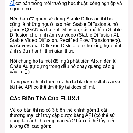
AI
cơ bản trong môi trường học thuật, công nghiệp và
nguồn mở.
Nếu bạn đã quen sử dụng Stable Diffusion thì họ
cũng là những người tạo nên Stable Diffusion á, nó
gồm: VQGAN và Latent Diffusion, các mô hình Stable
Diffusion cho hình ảnh và video (Stable Diffusion XL,
Stable Video Diffusion, Rectified Flow Transformers),
và Adversarial Diffusion Distillation cho tổng hợp hình
ảnh siêu nhanh, thời gian thực.
Nói chung họ là một đội ngũ phát triển AI xịn đến từ
Châu Âu (tự dựng trong đầu nó chạy quảng cáo gì
vậy ta 🙂)
Trang web chính thức của họ là blackforestlabs.ai và
tài liệu API có thể tìm thấy tại docs.bfl.ml.
Các Biến Thể Của FLUX.1
Về cơ bản thì nó có 3 biến thể chính gồm 1 cái
thương mại chỉ truy cập được bằng API (có thể sử
dụng tạo ảnh thương mại) và 2 bản có thể tùy biến
tương đối cao gồm: