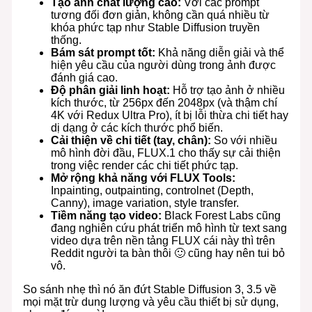
Tạo ảnh chất lượng cao:
Với các prompt
tương đối đơn giản, không cần quá nhiều từ
khóa phức tạp như Stable Diffusion truyền
thống.
Bám sát prompt tốt:
Khả năng diễn giải và thể
hiện yêu cầu của người dùng trong ảnh được
đánh giá cao.
Độ phân giải linh hoạt:
Hỗ trợ tạo ảnh ở nhiều
kích thước, từ 256px đến 2048px (và thậm chí
4K với Redux Ultra Pro), ít bị lỗi thừa chi tiết hay
dị dạng ở các kích thước phổ biến.
Cải thiện về chi tiết (tay, chân):
So với nhiều
mô hình đời đầu, FLUX.1 cho thấy sự cải thiện
trong việc render các chi tiết phức tạp.
Mở rộng khả năng với FLUX Tools:
Inpainting, outpainting, controlnet (Depth,
Canny), image variation, style transfer.
Tiềm năng tạo video:
Black Forest Labs cũng
đang nghiên cứu phát triển mô hình từ text sang
video dựa trên nền tảng FLUX cái này thì trên
Reddit người ta bàn thôi 🙂 cũng hay nên tui bỏ
vô.
So sánh nhẹ thì nó ăn đứt Stable Diffusion 3, 3.5 về
mọi mặt trừ dung lượng và yêu cầu thiết bị sử dụng,