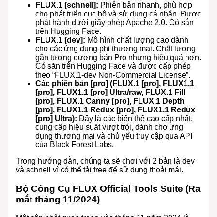
FLUX.1 [schnell]:
Phiên bản nhanh, phù hợp
cho phát triển cục bộ và sử dụng cá nhân. Được
phát hành dưới giấy phép Apache 2.0. Có sẵn
trên Hugging Face.
FLUX.1 [dev]:
Mô hình chất lượng cao dành
cho các ứng dụng phi thương mại. Chất lượng
gần tương đương bản Pro nhưng hiệu quả hơn.
Có sẵn trên Hugging Face và được cấp phép
theo “FLUX.1-dev Non-Commercial License”.
Các phiên bản [pro] (FLUX.1 [pro], FLUX1.1
[pro], FLUX1.1 [pro] Ultra/raw, FLUX.1 Fill
[pro], FLUX.1 Canny [pro], FLUX.1 Depth
[pro], FLUX1.1 Redux [pro], FLUX1.1 Redux
[pro] Ultra):
Đây là các biến thể cao cấp nhất,
cung cấp hiệu suất vượt trội, dành cho ứng
dụng thương mại và chủ yếu truy cập qua API
của Black Forest Labs.
Trong hướng dẫn, chúng ta sẽ chơi với 2 bản là dev
và schnell vì có thể tải free để sử dụng thoải mái.
Bộ Công Cụ FLUX Official Tools Suite (Ra
mắt tháng 11/2024)