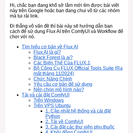
Hi, chắc bạn đang khổ sở lắm mới tìm được bài viết
này trên Google hoặc bạn đang chui vô từ các nhóm
mà tui rải link.
Đi thẳng vô vấn đề thì bài này sẽ hướng dẫn bạn
cách để sử dụng Flux AI trên ComfyUI và Workflow để
chơi với nó.
Tìm hiểu cơ bản về Flux AI
Flux AI là gì?
Black Forest là ai?
Các Biến Thể Của FLUX.1
Bộ Công Cụ FLUX Official Tools Suite (Ra
mắt tháng 11/2024)
Chức Năng Chính
Yêu cầu cơ bản để sử dụng
Nên chọn mô hình nào?
Tải và cài đặt ComfyUI
Trên Windows
Trên VPS Ubuntu
1. Cập nhật hệ thống và cài đặt
Python
2. Tải về ComfyUI
3. Cài đặt các thư viện phụ thuộc
4. Khởi động ComfyUI