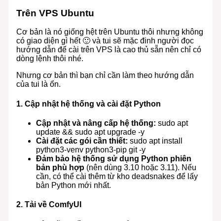
Trên VPS Ubuntu
Cơ bản là nó giống hệt trên Ubuntu thôi nhưng không
có giao diện gì hết 🙂 và tui sẽ mặc đinh người đọc
hướng dẫn để cài trên VPS là cao thủ sẵn nên chỉ có
dòng lệnh thôi nhé.
Nhưng cơ bản thì bạn chỉ cần làm theo hướng dẫn
của tui là ổn.
1.
Cập nhật hệ thống và cài đặt Python
Cập nhật và nâng cấp hệ thống:
sudo apt
update && sudo apt upgrade -y
Cài đặt các gói cần thiết:
sudo apt install
python3-venv python3-pip git -y
Đảm bảo hệ thống sử dụng Python phiên
bản phù hợp
(nên dùng 3.10 hoặc 3.11). Nếu
cần, có thể cài thêm từ kho deadsnakes để lấy
bản Python mới nhất.
2.
Tải về ComfyUI