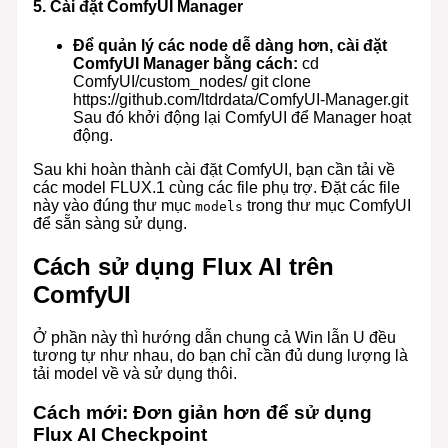
5.
Cài đặt ComfyUI Manager
Để quản lý các node dễ dàng hơn, cài đặt
ComfyUI Manager bằng cách:
cd
ComfyUI/custom_nodes/ git clone
https://github.com/ltdrdata/ComfyUI-Manager.git
Sau đó khởi động lại ComfyUI để Manager hoạt
động.
Sau khi hoàn thành cài đặt ComfyUI, bạn cần tải về
các model FLUX.1 cùng các file phụ trợ. Đặt các file
này vào đúng thư mục
trong thư mục ComfyUI
models
để sẵn sàng sử dụng.
Cách sử dụng Flux AI trên
ComfyUI
Ở phần này thì hướng dẫn chung cả Win lẫn U đều
tương tự như nhau, do bạn chỉ cần đủ dung lượng là
tải model về và sử dụng thôi.
Cách mới: Đơn giản hơn để sử dụng
Flux AI Checkpoint