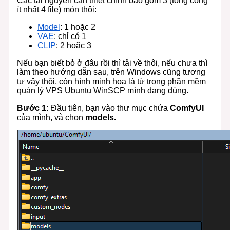
Các tài nguyên cần thiết chính bao gồm 3 (tổng cộng
ít nhất 4 file) món thôi:
Model
: 1 hoặc 2
VAE
: chỉ có 1
CLIP
: 2 hoặc 3
Nếu bạn biết bỏ ở đâu rồi thì tải về thôi, nếu chưa thì
làm theo hướng dẫn sau, trên Windows cũng tương
tự vậy thôi, còn hình minh hoạ là từ trong phần mềm
quản lý VPS Ubuntu WinSCP mình đang dùng.
Bước 1:
Đầu tiên, bạn vào thư mục chứa
ComfyUI
của mình, và chọn
models.