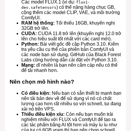
Các model FLUX.1 (ví dụ:
flux1-
) có thể nặng hàng chục GB,
dev.safetensors
cộng thêm các model CLIP, VAE, và môi trường
ComfyUI.
RAM hệ thống:
Tối thiểu 16GB, khuyến nghị
32GB trở lên.
CUDA:
CUDA 11.8 trở lên (khuyến nghị 12.0 trở
lên cho hiệu suất tốt nhất với các card mới).
Python:
Bài viết gốc đề cập Python 3.10. Kiểm
tra yêu cầu cụ thể của phiên bản ComfyUI và
các node bạn sử dụng. GitHub của Black Forest
Labs cũng hướng dẫn cài đặt với Python 3.10.
Mạng:
dĩ nhiên là bạn nên cắm cáp nếu có thể
để tải nhanh hơn.
Nên chọn mô hình nào?
Có điều kiện:
Nếu bạn có sẵn thiết bị mạnh bạn
nên tải bản dev về để sử dụng vì nó có chất
lượng cao hơn rất nhiều so với schnell, tui đang
xài nó trên VPS.
Thiếu điều kiện xíu:
Còn nếu bạn muốn trải
nghiệm nhiều với FLUX và ComfyUI để tạo ra
các tác phẩm bằng AI tốt hơn và máy íu íu như
của tui có 6GB vram thì bạn nên chọn schnell.