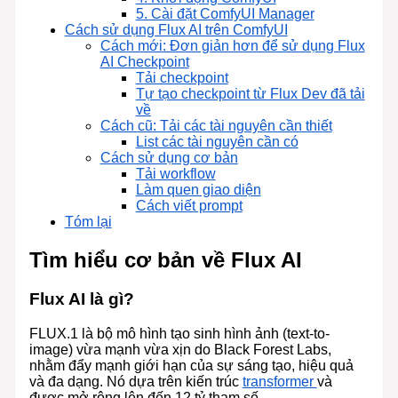
5. Cài đặt ComfyUI Manager
Cách sử dụng Flux AI trên ComfyUI
Cách mới: Đơn giản hơn để sử dụng Flux
AI Checkpoint
Tải checkpoint
Tự tạo checkpoint từ Flux Dev đã tải
về
Cách cũ: Tải các tài nguyên cần thiết
List các tài nguyên cần có
Cách sử dụng cơ bản
Tải workflow
Làm quen giao diện
Cách viết prompt
Tóm lại
Tìm hiểu cơ bản về Flux AI
Flux AI là gì?
FLUX.1 là bộ mô hình tạo sinh hình ảnh (text-to-
image) vừa mạnh vừa xịn do Black Forest Labs,
nhằm đẩy mạnh giới hạn của sự sáng tạo, hiệu quả
và đa dạng. Nó dựa trên kiến trúc
transformer
và
được mở rộng lên đến 12 tỷ tham số.