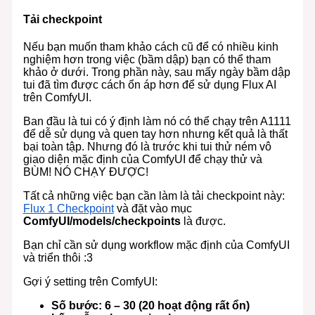
Tải checkpoint
Nếu bạn muốn tham khảo cách cũ để có nhiều kinh
nghiệm hơn trong việc (bầm dập) bạn có thể tham
khảo ở dưới. Trong phần này, sau mấy ngày bầm dập
tui đã tìm được cách ổn áp hơn để sử dụng Flux AI
trên ComfyUI.
Ban đầu là tui có ý định làm nó có thể chạy trên A1111
để dễ sử dụng và quen tay hơn nhưng kết quả là thất
bại toàn tập. Nhưng đó là trước khi tui thử ném vô
giao diện mặc định của ComfyUI để chạy thử và
BÙM! NÓ CHẠY ĐƯỢC!
Tất cả những việc bạn cần làm là tải checkpoint này:
Flux 1 Checkpoint
và đặt vào mục
ComfyUI/models/checkpoints
là được.
Bạn chỉ cần sử dụng workflow mặc định của ComfyUI
và triển thôi :3
Gợi ý setting trên ComfyUI:
Số bước: 6 – 30 (20 hoạt động rất ổn)