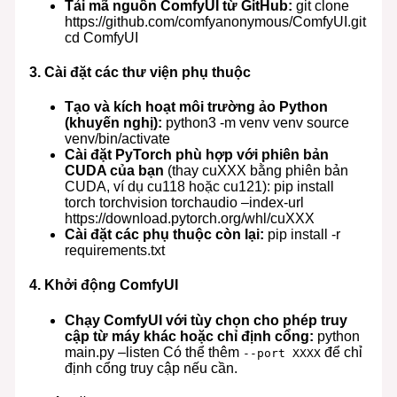
Tải mã nguồn ComfyUI từ GitHub:
git clone
https://github.com/comfyanonymous/ComfyUI.git
cd ComfyUI
3.
Cài đặt các thư viện phụ thuộc
Tạo và kích hoạt môi trường ảo Python
(khuyến nghị):
python3 -m venv venv source
venv/bin/activate
Cài đặt PyTorch phù hợp với phiên bản
CUDA của bạn
(thay cuXXX bằng phiên bản
CUDA, ví dụ cu118 hoặc cu121): pip install
torch torchvision torchaudio –index-url
https://download.pytorch.org/whl/cuXXX
Cài đặt các phụ thuộc còn lại:
pip install -r
requirements.txt
4.
Khởi động ComfyUI
Chạy ComfyUI với tùy chọn cho phép truy
cập từ máy khác hoặc chỉ định cổng:
python
main.py –listen Có thể thêm
để chỉ
--port XXXX
định cổng truy cập nếu cần.