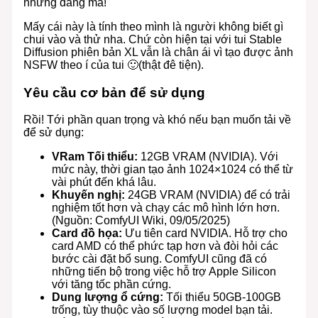
nhưng đáng mà!
Mấy cái này là tính theo mình là người không biết gì
chui vào và thử nha. Chứ còn hiện tại với tui Stable
Diffusion phiên bản XL vẫn là chân ái vì tạo được ảnh
NSFW theo í của tui 🙂(thật đê tiện).
Yêu cầu cơ bản để sử dụng
Rồi! Tới phần quan trọng và khó nếu bạn muốn tải về
để sử dụng:
VRam Tối thiểu:
12GB VRAM (NVIDIA). Với
mức này, thời gian tạo ảnh 1024×1024 có thể từ
vài phút đến khá lâu.
Khuyến nghị:
24GB VRAM (NVIDIA) để có trải
nghiệm tốt hơn và chạy các mô hình lớn hơn.
(Nguồn: ComfyUI Wiki, 09/05/2025)
Card đồ họa:
Ưu tiên card NVIDIA. Hỗ trợ cho
card AMD có thể phức tạp hơn và đòi hỏi các
bước cài đặt bổ sung. ComfyUI cũng đã có
những tiến bộ trong việc hỗ trợ Apple Silicon
với tăng tốc phần cứng.
Dung lượng ổ cứng:
Tối thiểu 50GB-100GB
trống, tùy thuộc vào số lượng model bạn tải.