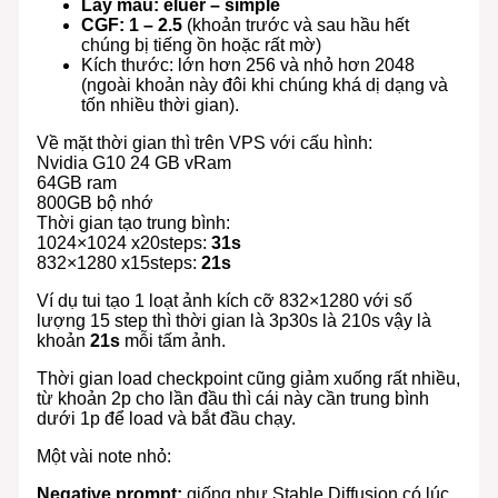
Lấy mẫu: eluer – simple
CGF: 1 – 2.5
(khoản trước và sau hầu hết
chúng bị tiếng ồn hoặc rất mờ)
Kích thước: lớn hơn 256 và nhỏ hơn 2048
(ngoài khoản này đôi khi chúng khá dị dạng và
tốn nhiều thời gian).
Về mặt thời gian thì trên VPS với cấu hình:
Nvidia G10 24 GB vRam
64GB ram
800GB bộ nhớ
Thời gian tạo trung bình:
1024×1024 x20steps:
31s
832×1280 x15steps:
21s
Ví dụ tui tạo 1 loạt ảnh kích cỡ 832×1280 với số
lượng 15 step thì thời gian là 3p30s là 210s vậy là
khoản
21s
mỗi tấm ảnh.
Thời gian load checkpoint cũng giảm xuống rất nhiều,
từ khoản 2p cho lần đầu thì cái này cần trung bình
dưới 1p để load và bắt đầu chạy.
Một vài note nhỏ:
Negative prompt:
giống như Stable Diffusion có lúc