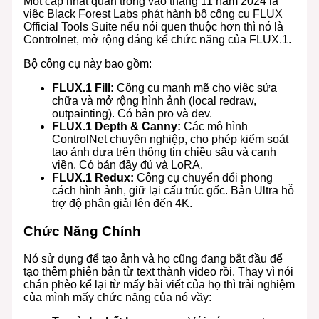
Một cập nhật quan trọng vào tháng 11 năm 2024 là
việc Black Forest Labs phát hành bộ công cụ FLUX
Official Tools Suite nếu nói quen thuộc hơn thì nó là
Controlnet, mở rộng đáng kể chức năng của FLUX.1.
Bộ công cụ này bao gồm:
FLUX.1 Fill:
Công cụ mạnh mẽ cho việc sửa
chữa và mở rộng hình ảnh (local redraw,
outpainting). Có bản pro và dev.
FLUX.1 Depth & Canny:
Các mô hình
ControlNet chuyên nghiệp, cho phép kiểm soát
tạo ảnh dựa trên thông tin chiều sâu và cạnh
viền. Có bản đầy đủ và LoRA.
FLUX.1 Redux:
Công cụ chuyển đổi phong
cách hình ảnh, giữ lại cấu trúc gốc. Bản Ultra hỗ
trợ độ phân giải lên đến 4K.
Chức Năng Chính
Nó sử dụng để tạo ảnh và họ cũng đang bắt đầu để
tạo thêm phiên bản từ text thành video rồi. Thay vì nói
chán phèo kể lại từ mấy bài viết của họ thì trải nghiệm
của mình mấy chức năng của nó vầy: