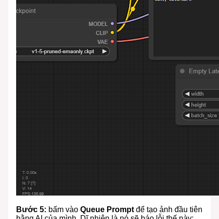
Bước 5:
bấm vào
Queue Prompt
để tạo ảnh đầu tiên
bằng AI của mình. Dĩ nhiên là nó sẽ báo lỗi thế này: