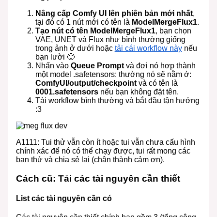
Nâng cấp Comfy UI lên phiên bản mới nhất
,
tại đó có 1 nút mới có tên là
ModelMergeFlux1
.
Tạo nút có tên ModelMergeFlux1
, bạn chọn
VAE, UNET và Flux như bình thường giống
trong ảnh ở dưới hoặc
tải cái workflow này
nếu
bạn lười 🙂
Nhấn vào
Queue Prompt
và đợi nó hợp thành
một model .safetensors: thường nó sẽ nằm ở:
ComfyUI/output/checkpoint
và có tên là
0001.safetensors
nếu bạn không đặt tên.
Tải workflow bình thường và bắt đầu tận hưởng
:3
A1111: Tui thử vẫn còn ít hoặc tui vẫn chưa cấu hình
chính xác để nó có thể chạy được, tui rất mong các
bạn thử và chia sẻ lại (chân thành cảm ơn).
Cách cũ: Tải các tài nguyên cần thiết
List các tài nguyên cần có