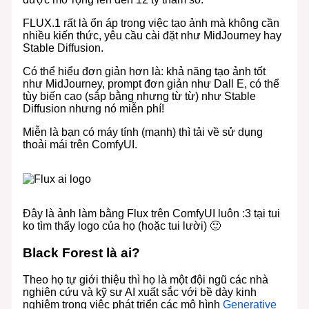
FLUX.1 rất là ổn áp trong việc tạo ảnh mà không cần
nhiều kiến thức, yêu cầu cài đặt như MidJourney hay
Stable Diffusion.
Có thể hiểu đơn giản hơn là: khả năng tạo ảnh tốt
như MidJourney, prompt đơn giản như Dall E, có thể
tùy biến cao (sắp bằng nhưng từ từ) như Stable
Diffusion nhưng nó miễn phí!
Miễn là bạn có máy tính (mạnh) thì tải về sử dụng
thoải mái trên ComfyUI.
Đây là ảnh làm bằng Flux trên ComfyUI luôn :3 tại tui
ko tìm thấy logo của họ (hoặc tui lười) 🙂
Black Forest là ai?
Theo họ tự giới thiệu thì họ là một đội ngũ các nhà
nghiên cứu và kỹ sư AI xuất sắc với bề dày kinh
nghiệm trong việc phát triển các mô hình
Generative