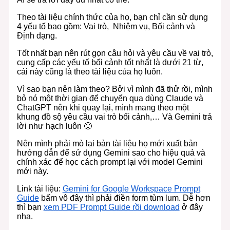
Theo tài liệu chính thức của họ, bạn chỉ cần sử dụng
4 yếu tố bao gồm: Vai trò, Nhiệm vụ, Bối cảnh và
Định dạng.
Tốt nhất bạn nên rút gọn câu hỏi và yêu cầu về vai trò,
cung cấp các yếu tố bối cảnh tốt nhất là dưới 21 từ,
cái này cũng là theo tài liệu của họ luôn.
Vì sao bạn nên làm theo? Bởi vì mình đã thử rồi, mình
bỏ nó một thời gian để chuyển qua dùng Claude và
ChatGPT nên khi quay lại, mình mang theo một
khung đồ sộ yêu cầu vai trò bối cảnh,… Và Gemini trả
lời như hạch luôn 🙂
Nên mình phải mò lại bản tài liệu họ mới xuất bản
hướng dẫn để sử dụng Gemini sao cho hiệu quả và
chính xác để học cách prompt lại với model Gemini
mới này.
Link tài liệu:
Gemini for Google Workspace Prompt
Guide
bấm vô đây thì phải điền form tùm lum. Dễ hơn
thì bạn
xem PDF Prompt Guide rồi download
ở đây
nha.