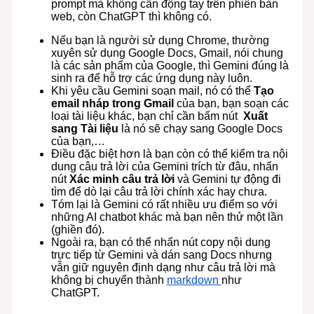
prompt mà không cần động tay trên phiên bản
web, còn ChatGPT thì không có.
Nếu bạn là người sử dụng Chrome, thường
xuyên sử dụng Google Docs, Gmail, nói chung
là các sản phẩm của Google, thì Gemini đúng là
sinh ra để hỗ trợ các ứng dụng này luôn.
Khi yêu cầu Gemini soạn mail, nó có thể
Tạo
email nháp trong Gmail
của bạn, bạn soạn các
loại tài liệu khác, bạn chỉ cần bấm nút
Xuất
sang Tài liệu
là nó sẽ chạy sang Google Docs
của bạn,…
Điều đặc biệt hơn là bạn còn có thể kiểm tra nội
dung câu trả lời của Gemini trích từ đâu, nhấn
nút
Xác minh câu trả lời
và Gemini tự động đi
tìm để dò lại câu trả lời chính xác hay chưa.
Tóm lại là Gemini có rất nhiều ưu điểm so với
những AI chatbot khác mà bạn nên thử một lần
(ghiền đó).
Ngoài ra, bạn có thể nhấn nút copy nội dung
trực tiếp từ Gemini và dán sang Docs nhưng
vẫn giữ nguyên định dạng như câu trả lời mà
không bị chuyển thành
markdown
như
ChatGPT.