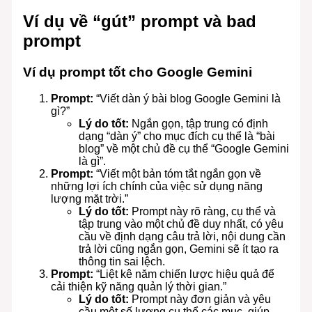
Ví dụ về “gút” prompt và bad
prompt
Ví dụ prompt tốt cho Google Gemini
Prompt:
“Viết dàn ý bài blog Google Gemini là
gì?”
Lý do tốt:
Ngắn gọn, tập trung có định
dạng “dàn ý” cho mục đích cụ thể là “bài
blog” về một chủ đề cụ thể “Google Gemini
là gì”.
Prompt:
“Viết một bản tóm tắt ngắn gọn về
những lợi ích chính của việc sử dụng năng
lượng mặt trời.”
Lý do tốt:
Prompt này rõ ràng, cụ thể và
tập trung vào một chủ đề duy nhất, có yêu
cầu về định dạng câu trả lời, nội dung cần
trả lời cũng ngắn gọn, Gemini sẽ ít tạo ra
thông tin sai lệch.
Prompt:
“Liệt kê năm chiến lược hiệu quả để
cải thiện kỹ năng quản lý thời gian.”
Lý do tốt:
Prompt này đơn giản và yêu
cầu một số lượng cụ thể các mục, giúp