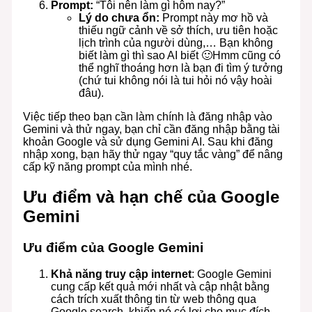
Prompt:
“Tôi nên làm gì hôm nay?”
Lý do chưa ổn:
Prompt này mơ hồ và
thiếu ngữ cảnh về sở thích, ưu tiên hoặc
lịch trình của người dùng,… Bạn không
biết làm gì thì sao AI biết 🙂Hmm cũng có
thể nghĩ thoáng hơn là bạn đi tìm ý tưởng
(chứ tui không nói là tui hỏi nó vậy hoài
đâu).
Việc tiếp theo bạn cần làm chính là đăng nhập vào
Gemini và thử ngay, bạn chỉ cần đăng nhập bằng tài
khoản Google và sử dụng Gemini AI. Sau khi đăng
nhập xong, bạn hãy thử ngay “quy tắc vàng” để nâng
cấp kỹ năng prompt của mình nhé.
Ưu điểm và hạn chế của Google
Gemini
Ưu điểm của Google Gemini
Khả năng truy cập internet
: Google Gemini
cung cấp kết quả mới nhất và cập nhật bằng
cách trích xuất thông tin từ web thông qua
Google search, khiến nó có lợi cho mục đích