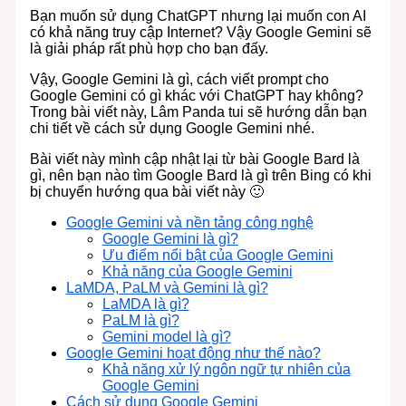
Bạn muốn sử dụng ChatGPT nhưng lại muốn con AI
có khả năng truy cập Internet? Vậy Google Gemini sẽ
là giải pháp rất phù hợp cho bạn đấy.
Vậy, Google Gemini là gì, cách viết prompt cho
Google Gemini có gì khác với ChatGPT hay không?
Trong bài viết này, Lâm Panda tui sẽ hướng dẫn bạn
chi tiết về cách sử dụng Google Gemini nhé.
Bài viết này mình cập nhật lại từ bài Google Bard là
gì, nên bạn nào tìm Google Bard là gì trên Bing có khi
bị chuyển hướng qua bài viết này 🙂
Google Gemini và nền tảng công nghệ
Google Gemini là gì?
Ưu điểm nổi bật của Google Gemini
Khả năng của Google Gemini
LaMDA, PaLM và Gemini là gì?
LaMDA là gì?
PaLM là gì?
Gemini model là gì?
Google Gemini hoạt động như thế nào?
Khả năng xử lý ngôn ngữ tự nhiên của
Google Gemini
Cách sử dụng Google Gemini