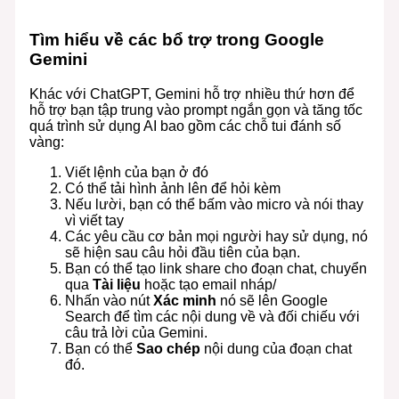
Tìm hiểu về các bổ trợ trong Google
Gemini
Khác với ChatGPT, Gemini hỗ trợ nhiều thứ hơn để
hỗ trợ bạn tập trung vào prompt ngắn gọn và tăng tốc
quá trình sử dụng AI bao gồm các chỗ tui đánh số
vàng:
Viết lệnh của bạn ở đó
Có thể tải hình ảnh lên để hỏi kèm
Nếu lười, bạn có thể bấm vào micro và nói thay
vì viết tay
Các yêu cầu cơ bản mọi người hay sử dụng, nó
sẽ hiện sau câu hỏi đầu tiên của bạn.
Bạn có thể tạo link share cho đoạn chat, chuyển
qua
Tài liệu
hoặc tạo email nháp/
Nhấn vào nút
Xác minh
nó sẽ lên Google
Search để tìm các nội dung về và đối chiếu với
câu trả lời của Gemini.
Bạn có thể
Sao chép
nội dung của đoạn chat
đó.