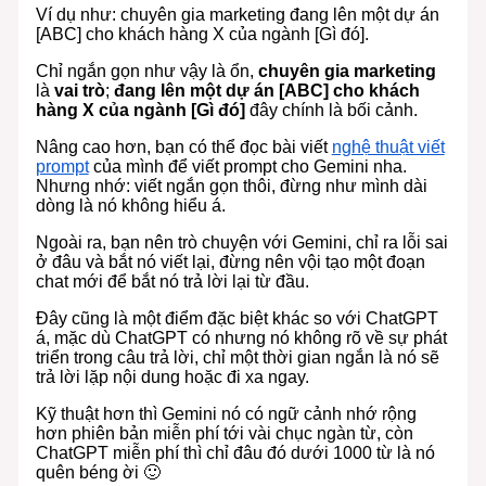
Ví dụ như: chuyên gia marketing đang lên một dự án
[ABC] cho khách hàng X của ngành [Gì đó].
Chỉ ngắn gọn như vậy là ổn,
chuyên gia marketing
là
vai trò
;
đang lên một dự án [ABC] cho khách
hàng X của ngành [Gì đó]
đây chính là bối cảnh.
Nâng cao hơn, bạn có thể đọc bài viết
nghệ thuật viết
prompt
của mình để viết prompt cho Gemini nha.
Nhưng nhớ: viết ngắn gọn thôi, đừng như mình dài
dòng là nó không hiểu á.
Ngoài ra, bạn nên trò chuyện với Gemini, chỉ ra lỗi sai
ở đâu và bắt nó viết lại, đừng nên vội tạo một đoạn
chat mới để bắt nó trả lời lại từ đầu.
Đây cũng là một điểm đặc biệt khác so với ChatGPT
á, mặc dù ChatGPT có nhưng nó không rõ về sự phát
triển trong câu trả lời, chỉ một thời gian ngắn là nó sẽ
trả lời lặp nội dung hoặc đi xa ngay.
Kỹ thuật hơn thì Gemini nó có ngữ cảnh nhớ rộng
hơn phiên bản miễn phí tới vài chục ngàn từ, còn
ChatGPT miễn phí thì chỉ đâu đó dưới 1000 từ là nó
quên béng ời 🙂