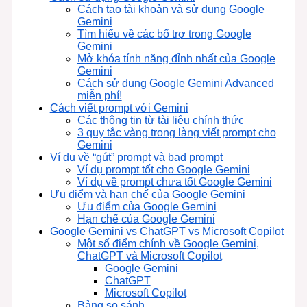
Cách tạo tài khoản và sử dụng Google
Gemini
Tìm hiểu về các bổ trợ trong Google
Gemini
Mở khóa tính năng đỉnh nhất của Google
Gemini
Cách sử dụng Google Gemini Advanced
miễn phí!
Cách viết prompt với Gemini
Các thông tin từ tài liệu chính thức
3 quy tắc vàng trong làng viết prompt cho
Gemini
Ví dụ về “gút” prompt và bad prompt
Ví dụ prompt tốt cho Google Gemini
Ví dụ về prompt chưa tốt Google Gemini
Ưu điểm và hạn chế của Google Gemini
Ưu điểm của Google Gemini
Hạn chế của Google Gemini
Google Gemini vs ChatGPT vs Microsoft Copilot
Một số điểm chính về Google Gemini,
ChatGPT và Microsoft Copilot
Google Gemini
ChatGPT
Microsoft Copilot
Bảng so sánh