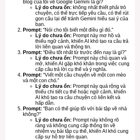
blog của tôi về Google Gemini là gì?
Lý do chưa ổn:
không nhất thiết phải trò
chuyện, có thể trực tiếp yêu cầu, có thể rút
gọn câu lại để tránh Gemini hiểu sai ý của
bạn.
Prompt:
“Nói cho tôi biết một điều gì đó.”
Lý do chưa ổn:
Prompt này mơ hồ và
thiếu ngữ cảnh, khiến AI khó tạo ra câu trả
lời liên quan và thông tin.
Prompt:
“Điều tốt nhất từ trước đến nay là gì?”
Lý do chưa ổn:
Prompt này chủ quan và
mở, khiến AI gặp khó khăn trong việc cung
cấp câu trả lời cụ thể và ý nghĩa.
Prompt:
“Viết một câu chuyện về một con mèo
và một con chó.”
Lý do chưa ổn:
Prompt này quá rộng và
thiếu chi tiết cụ thể hoặc ngữ cảnh, khiến
AI khó tạo ra câu chuyện có liên kết và
hấp dẫn.
Prompt:
“Bạn có thể giúp tôi với bài tập về nhà
không?”
Lý do chưa ổn:
Prompt này không rõ
ràng và không cung cấp thông tin về
nhiệm vụ bài tập cụ thể, khiến AI khó cung
cấp sự hỗ trợ liên quan.