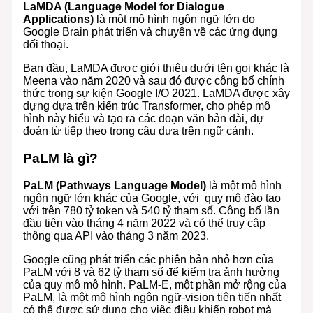
LaMDA (Language Model for Dialogue
Applications)
là một mô hình ngôn ngữ lớn do
Google Brain phát triển và chuyên về các ứng dụng
đối thoại.
Ban đầu, LaMDA được giới thiệu dưới tên gọi khác là
Meena vào năm 2020 và sau đó được công bố chính
thức trong sự kiện Google I/O 2021. LaMDA được xây
dựng dựa trên kiến trúc Transformer, cho phép mô
hình này hiểu và tạo ra các đoạn văn bản dài, dự
đoán từ tiếp theo trong câu dựa trên ngữ cảnh.
PaLM là gì?
PaLM (Pathways Language Model)
là một mô hình
ngôn ngữ lớn khác của Google, với quy mô đào tạo
với trên 780 tỷ token và 540 tỷ tham số. Công bố lần
đầu tiên vào tháng 4 năm 2022 và có thể truy cập
thông qua API vào tháng 3 năm 2023.
Google cũng phát triển các phiên bản nhỏ hơn của
PaLM với 8 và 62 tỷ tham số để kiểm tra ảnh hưởng
của quy mô mô hình. PaLM-E, một phần mở rộng của
PaLM, là một mô hình ngôn ngữ-vision tiên tiến nhất
có thể được sử dụng cho việc điều khiển robot mà