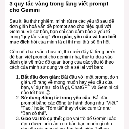
3 quy tắc vàng trong làng viết prompt
cho Gemini
Sau ít lâu thử nghiệm, mình rút ra các yếu tố sau để
đơn giản hoá vấn đề prompt sao cho hiệu quả với
Gemini. Về cơ bản, bạn chỉ cần đảm bảo 3 yếu tố
trong “quy tắc vàng”:
đơn giản, yêu cầu và bạn biết
mục đích
hỏi của mình là gì thì mọi thứ sẽ ổn hết.
Còn nếu bạn vẫn chưa rõ, thì dưới đây là từng bước
để bạn viết prompt cho gemini nha, thứ tự dựa vào
đánh giá về mức độ quan trọng của các yếu tố theo
cách của mình sử dụng và chia sẻ lại với bạn:
Bắt đầu đơn giản
: Bắt đầu với một prompt đơn
giản, rõ ràng về mong muốn hay yêu cầu của
bạn, ví dụ như: táo là gì, ChatGPT và Gemini cái
nào tốt hơn 🙂
Sử dụng động từ trong yêu cầu
: Bắt đầu
prompt bằng các động từ hành động như “Viết,”
“Tạo,” hoặc “Tóm tắt” thay vì các cụm từ như
“Bạn có thể”.
Giao vai trò cụ thể:
giao vai trò để Gemini xác
định được bối cảnh cơ bản bạn muốn gì như:
chuyên gia marketing, lập trình viên Python,