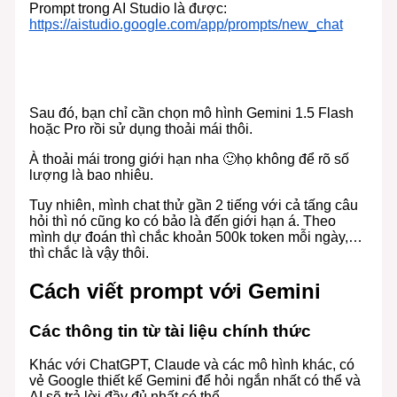
Prompt trong AI Studio là được:
https://aistudio.google.com/app/prompts/new_chat
Sau đó, bạn chỉ cần chọn mô hình Gemini 1.5 Flash
hoặc Pro rồi sử dụng thoải mái thôi.
À thoải mái trong giới hạn nha 🙂họ không để rõ số
lượng là bao nhiêu.
Tuy nhiên, mình chat thử gần 2 tiếng với cả tấng câu
hỏi thì nó cũng ko có bảo là đến giới hạn á. Theo
mình dự đoán thì chắc khoản 500k token mỗi ngày,…
thì chắc là vậy thôi.
Cách viết prompt với Gemini
Các thông tin từ tài liệu chính thức
Khác với ChatGPT, Claude và các mô hình khác, có
vẻ Google thiết kế Gemini để hỏi ngắn nhất có thể và
AI sẽ trả lời đầy đủ nhất có thể.