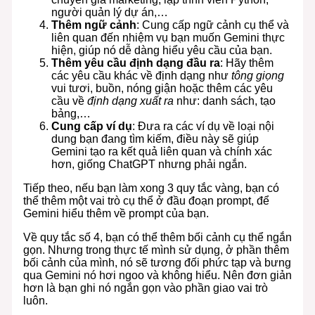
người quản lý dự án,…
Thêm ngữ cảnh
: Cung cấp ngữ cảnh cụ thể và
liên quan đến nhiệm vụ bạn muốn Gemini thực
hiện, giúp nó dễ dàng hiểu yêu cầu của bạn.
Thêm yêu cầu định dạng đầu ra
: Hãy thêm
các yêu cầu khác về định dạng như
tông giọng
vui tươi, buồn, nóng giận hoặc thêm các yêu
cầu về
định dạng xuất ra
như: danh sách, tạo
bảng,…
Cung cấp ví dụ
: Đưa ra các ví dụ về loại nội
dung bạn đang tìm kiếm, điều này sẽ giúp
Gemini tạo ra kết quả liên quan và chính xác
hơn, giống ChatGPT nhưng phải ngắn.
Tiếp theo, nếu bạn làm xong 3 quy tắc vàng, bạn có
thể thêm một vai trò cụ thể ở đầu đoạn prompt, để
Gemini hiểu thêm về prompt của bạn.
Về quy tắc số 4, bạn có thể thêm bối cảnh cụ thể ngắn
gọn. Nhưng trong thực tế mình sử dụng, ở phần thêm
bối cảnh của mình, nó sẽ tương đối phức tạp và bưng
qua Gemini nó hơi ngoo và không hiểu. Nên đơn giản
hơn là bạn ghi nó ngắn gọn vào phần giao vai trò
luôn.