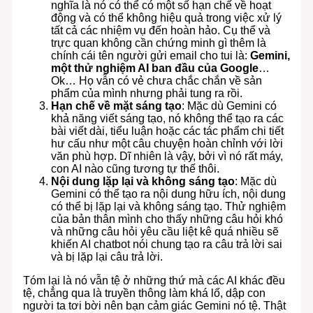
nghĩa là nó có thể có một số hạn chế về hoạt
động và có thể không hiệu quả trong việc xử lý
tất cả các nhiệm vụ đến hoàn hảo. Cụ thể và
trực quan không cần chứng minh gì thêm là
chính cái tên người gửi email cho tui là:
Gemini,
một thử nghiệm AI ban đầu của Google
…
Ok… Họ vẫn có vẻ chưa chắc chắn về sản
phẩm của mình nhưng phải tung ra rồi.
Hạn chế về mặt sáng tạo
: Mặc dù Gemini có
khả năng viết sáng tạo, nó không thể tạo ra các
bài viết dài, tiểu luận hoặc các tác phẩm chi tiết
hư cấu như một câu chuyện hoàn chỉnh với lời
văn phù hợp. Dĩ nhiên là vậy, bởi vì nó rất máy,
con AI nào cũng tương tự thế thôi.
Nội dung lặp lại và không sáng tạo
: Mặc dù
Gemini có thể tạo ra nội dung hữu ích, nội dung
có thể bị lặp lại và không sáng tạo. Thử nghiệm
của bản thân mình cho thấy những câu hỏi khó
và những câu hỏi yêu cầu liệt kê quá nhiều sẽ
khiến AI chatbot nói chung tạo ra câu trả lời sai
và bị lặp lại câu trả lời.
Tóm lại là nó vẫn tệ ở những thứ mà các AI khác đều
tệ, chẳng qua là truyền thông làm khá lố, dập con
người ta tơi bời nên bạn cảm giác Gemini nó tệ. Thật