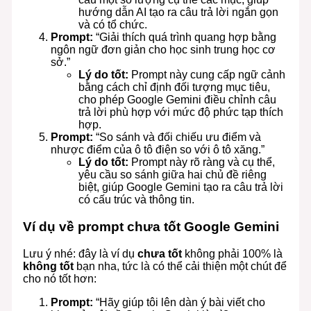
hướng dẫn AI tạo ra câu trả lời ngắn gọn
và có tổ chức.
Prompt:
“Giải thích quá trình quang hợp bằng
ngôn ngữ đơn giản cho học sinh trung học cơ
sở.”
Lý do tốt:
Prompt này cung cấp ngữ cảnh
bằng cách chỉ định đối tượng mục tiêu,
cho phép Google Gemini điều chỉnh câu
trả lời phù hợp với mức độ phức tạp thích
hợp.
Prompt:
“So sánh và đối chiếu ưu điểm và
nhược điểm của ô tô điện so với ô tô xăng.”
Lý do tốt:
Prompt này rõ ràng và cụ thể,
yêu cầu so sánh giữa hai chủ đề riêng
biệt, giúp Google Gemini tạo ra câu trả lời
có cấu trúc và thông tin.
Ví dụ về prompt chưa tốt Google Gemini
Lưu ý nhé: đây là ví dụ
chưa tốt
không phải 100% là
không tốt
bạn nha, tức là có thể cải thiện một chút để
cho nó tốt hơn:
Prompt:
“Hãy giúp tôi lên dàn ý bài viết cho