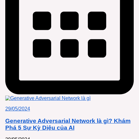
29/05/2024
Generative Adversarial Network là gì? Khám
Phá 5 Sự Kỳ Diệu của AI