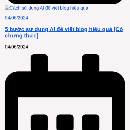
04/06/2024
5 bước sử dụng AI để viết blog hiệu quả [Có
chưng thực]
04/06/2024