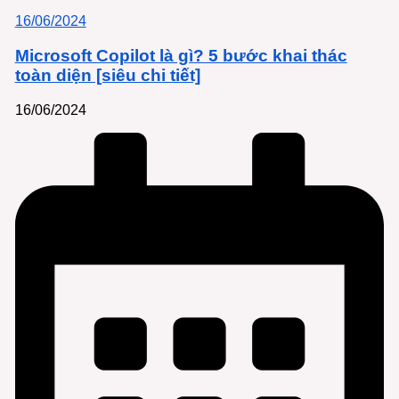
16/06/2024
Microsoft Copilot là gì? 5 bước khai thác
toàn diện [siêu chi tiết]
16/06/2024