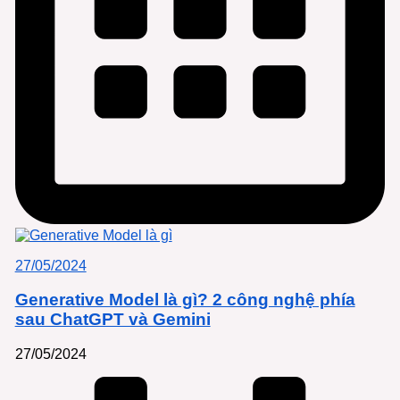
27/05/2024
Generative Model là gì? 2 công nghệ phía
sau ChatGPT và Gemini
27/05/2024