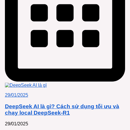
29/01/2025
DeepSeek AI là gì? Cách sử dụng tối ưu và
chạy local DeepSeek-R1
29/01/2025