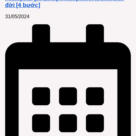
đời [4 bước]
31/05/2024